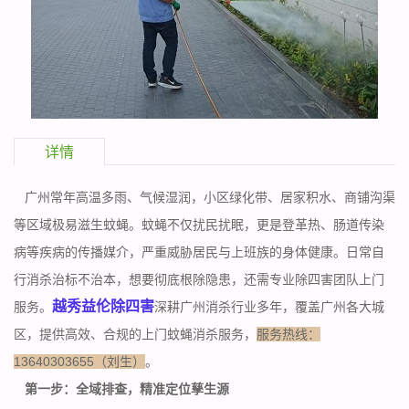
详情
广州常年高温多雨、气候湿润，小区绿化带、居家积水、商铺沟渠
等区域极易滋生蚊蝇。蚊蝇不仅扰民扰眠，更是登革热、肠道传染
病等疾病的传播媒介，严重威胁居民与上班族的身体健康。日常自
行消杀治标不治本，想要彻底根除隐患，还需专业除四害团队上门
越秀益伦除四害
服务。
深耕广州消杀行业多年，覆盖广州各大城
区，提供高效、合规的上门蚊蝇消杀服务，
服务热线：
13640303655（刘生）
。
第一步：全域排查，精准定位孳生源