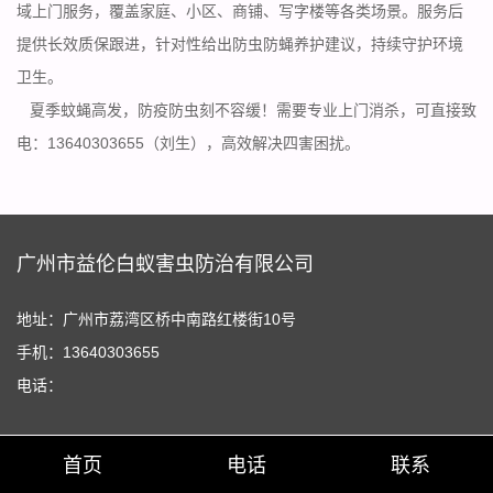
域上门服务，覆盖家庭、小区、商铺、写字楼等各类场景。服务后
提供长效质保跟进，针对性给出防虫防蝇养护建议，持续守护
环境
卫生
。
夏季蚊蝇高发，防疫防虫刻不容缓！需要专业
上门消杀
，可直接致
电：13640303655（刘生），高效解决四害困扰。
广州市益伦白蚁害虫防治有限公司
地址：广州市荔湾区桥中南路红楼街10号
手机：13640303655
电话：
首页
电话
联系