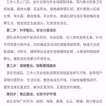
工作人员上门后，会针对室内外全域细致排查。室内重点检查卫生
间地漏、厨房水槽、花盆积水、墙角缝隙等区域；室外聚焦小区绿
化带、排水渠、楼道角落、
天台积水
、商铺后厨垃圾区等蚊蝇高发
孳生点，精准锁定虫害源头，杜绝盲目消杀。
第二步：科学配比，安全分层消杀
团队采用合规环保消杀药剂，无味低毒、对人体和宠物无害。针对
不同场景分层作业，对蚊蝇成虫活动区域做滞留喷洒，快速灭杀成
蚊成蝇；对积水、缝隙等幼虫滋生地做缓释处理，从根源抑制蚊卵
孵化，兼顾消杀效果与环境安全。
第三步：清理整治，阻断繁殖链条
消杀完成后，工作人员会协助清理现场残留虫卵与污物，指导用户
清理闲置积水、生活垃圾，整改易滋生环境，打破蚊蝇繁殖闭环，
避免虫害反复滋生，解决反复消杀、反复扰民的难题。
第四步：售后跟进，长效守护环境
益伦支持广州天河、越秀、海珠、番禺、白云、黄埔、南沙等全区