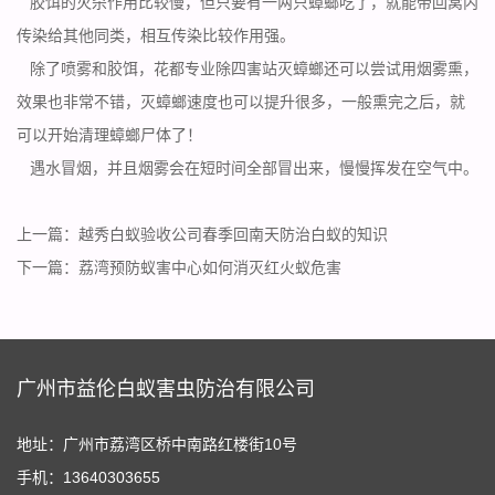
胶饵的
灭杀作用
比较慢，但只要有一两只蟑螂吃了，就能带回窝内
传染给其他同类，相互传染比较作用强。
除了喷雾和胶饵，花都专业除四害站灭蟑螂还可以尝试用烟雾熏，
效果也非常不错，灭蟑螂速度也可以提升很多，一般熏完之后，就
可以开始清理蟑螂尸体了！
遇水冒烟，并且烟雾会在短时间全部冒出来，慢慢挥发在空气中。
上一篇：
越秀白蚁验收公司春季回南天防治白蚁的知识
下一篇：
荔湾预防蚁害中心如何消灭红火蚁危害
广州市益伦白蚁害虫防治有限公司
地址：广州市荔湾区桥中南路红楼街10号
手机：13640303655