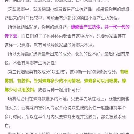
这些蟑螂中，就属德国小蠊最容易产生抗药性，如果说你用的蟑螂
药出来的时间比较早，可能会有少部分的德国小蠊产生抗药性。
所谓抗药性就是，你用的蟑螂药，
蟑螂会产生抗体，并一代一代的
传下去
，而它们的子子孙孙体内都会有这种抗体，只要你家里存在
这样一只蟑螂，就有可能导致家里的蟑螂灭不净。
所以灭蟑最好选择最新出来的成分，长久的说不好，最起码目前来
说，不会有
蟑螂
产生抗药性！
第三代烟碱类有效成分“呋虫胺”，这种新一代的蟑螂药成分，
有喷
雾剂，有胶饵，针对蟑螂多少的不同情况，蟑螂多可以用喷雾，蟑
螂少可以用胶饵
，或者两种一起用都可行！
喷雾适合用在蟑螂数量多的环境，只要事先喷在地上，既能预防也
能灭杀；西樵除四害公司专家介绍说
呋虫胺的药性
一般能维持半个
多月时间，所以在半个月内只要蟑螂出现并接触到，都会被触杀死
亡。